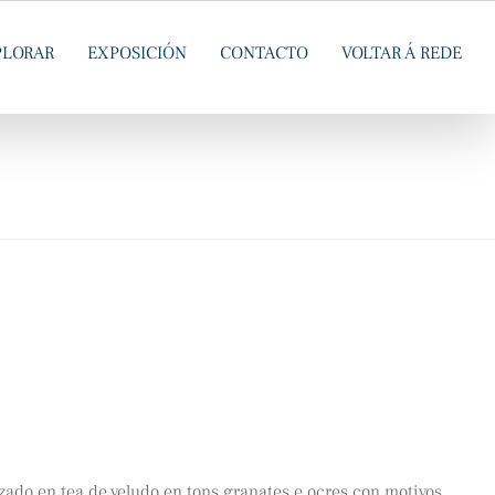
PLORAR
EXPOSICIÓN
CONTACTO
VOLTAR Á REDE
ado en tea de veludo en tons granates e ocres con motivos