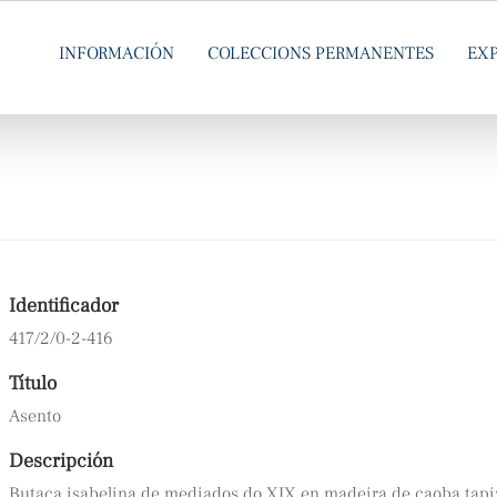
INFORMACIÓN
COLECCIONS PERMANENTES
EX
Identificador
417/2/0-2-416
Título
Asento
Descripción
Butaca isabelina de mediados do XIX en madeira de caoba tapiz