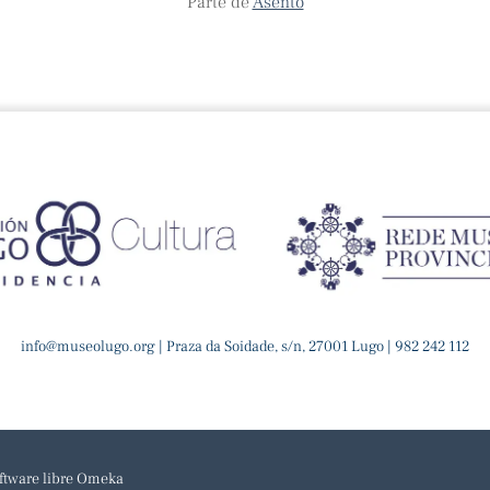
Parte de
Asento
info@museolugo.org | Praza da Soidade, s/n, 27001 Lugo | 982 242 112
ftware libre Omeka