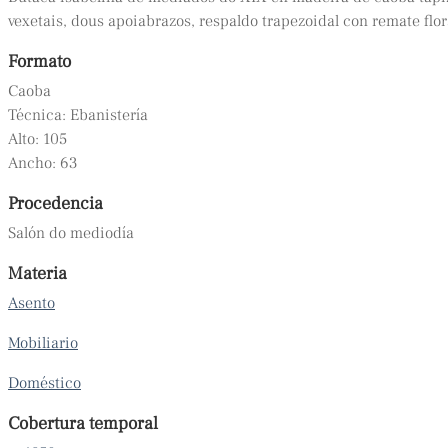
vexetais, dous apoiabrazos, respaldo trapezoidal con remate flora
Formato
Caoba
Técnica: Ebanistería
Alto: 105
Ancho: 63
Procedencia
Salón do mediodía
Materia
Asento
Mobiliario
Doméstico
Cobertura temporal